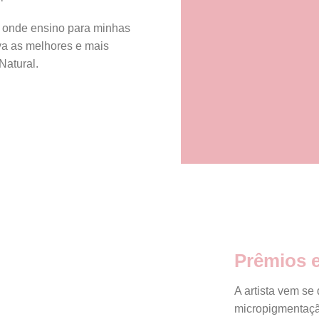
 onde ensino para minhas
va as melhores e mais
atural.
Prêmios 
A artista vem s
micropigmentação