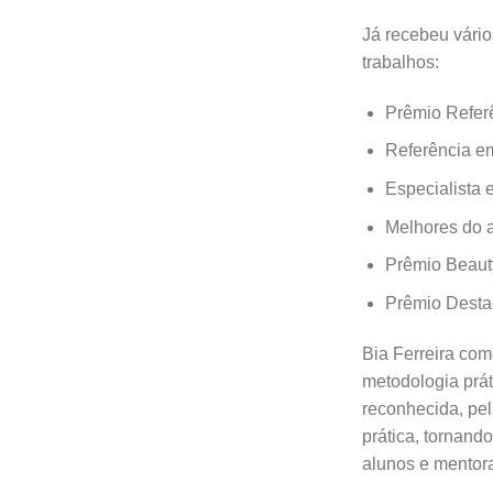
Já recebeu vári
trabalhos:
Prêmio Refe
Referência em
Especialista
Melhores do a
Prêmio Beaut
Prêmio Dest
Bia Ferreira com
metodologia prát
reconhecida, pe
prática, tornand
alunos e mentor