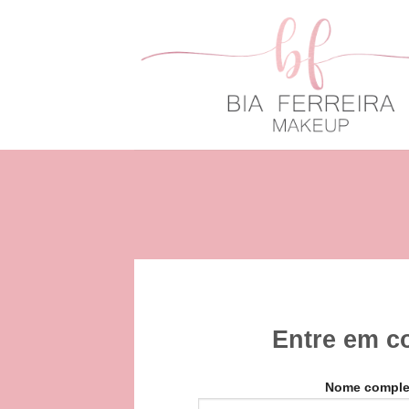
Skip
to
content
Entre em c
Nome comple